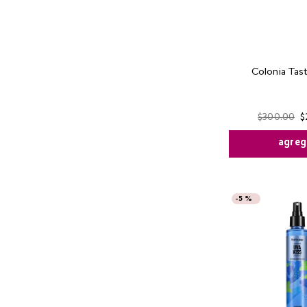
Colonia Tast
$
300
.
00
$
agreg
-
5 %