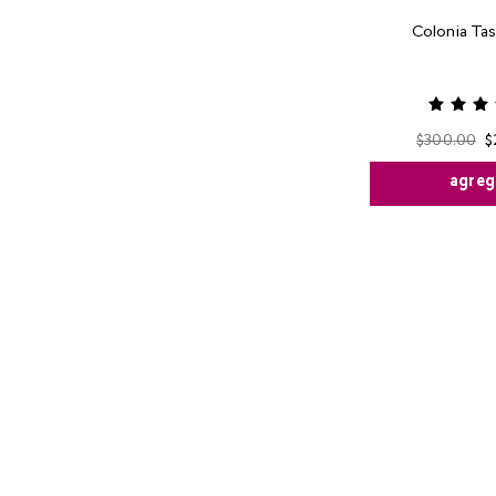
Colonia Tas
$
300
.
00
$
agreg