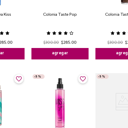
a Kiss
Colonia Taste Pop
Colonia Ta
285
.
00
$
300
.
00
$
285
.
00
$
300
.
00
$
ar
agregar
agreg
-
5 %
-
5 %