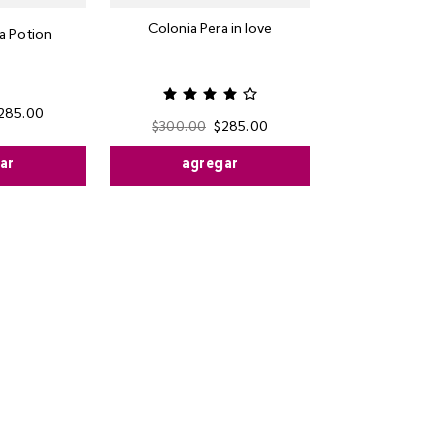
Colonia Pera in love
a Potion
285
.
00
$
300
.
00
$
285
.
00
ar
agregar