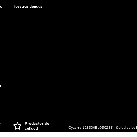
ío
Nuestras tiendas
s
l
o
Productos de
Cyzone 123300EL950255 - Salud es bel
calidad