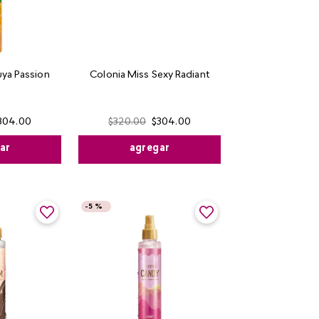
ya Passion
Colonia Miss Sexy Radiant
304
.
00
$
320
.
00
$
304
.
00
ar
agregar
-
5 %