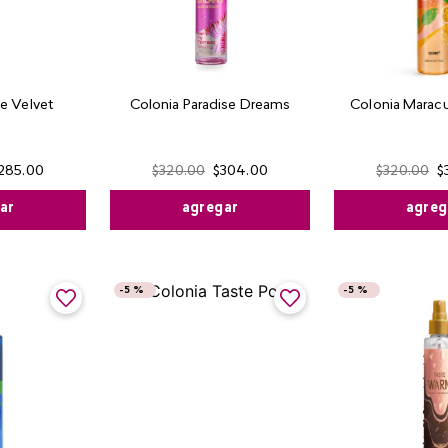
e Velvet
Colonia Paradise Dreams
Colonia Maracu
285
.
00
$
320
.
00
$
304
.
00
$
320
.
00
$
ar
agregar
agreg
-
5 %
-
5 %