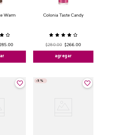
ste Warm
Colonia Taste Candy
285
.
00
$
280
.
00
$
266
.
00
ar
agregar
-
5 %