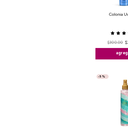
Colonia Uv
$
300
.
00
$
agreg
-
5 %