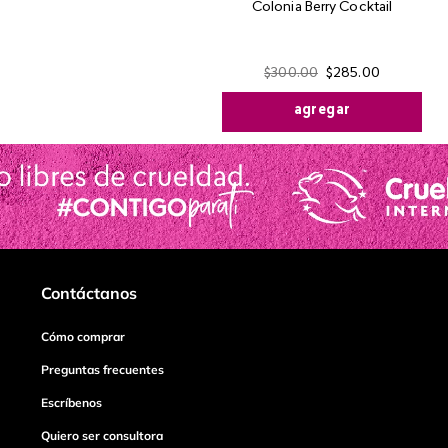
Colonia Berry Cocktail
$
300
.
00
$
285
.
00
agregar
Contáctanos
Cómo comprar
Preguntas frecuentes
Escríbenos
Quiero ser consultora