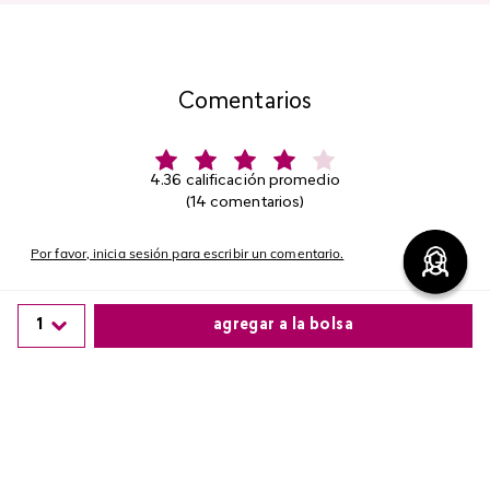
Comentarios
4.36 calificación promedio
(14 comentarios)
Por favor, inicia sesión para escribir un comentario.
Más reciente
1
agregar a la bolsa
Comparte este producto
Comprador verificado
Enviado
4 años atrás
por
Diana Hurtado
Copiar link
Whatsapp
Facebook
Más
Me gusta utilizar las colonias de la linea TASTE, ya he