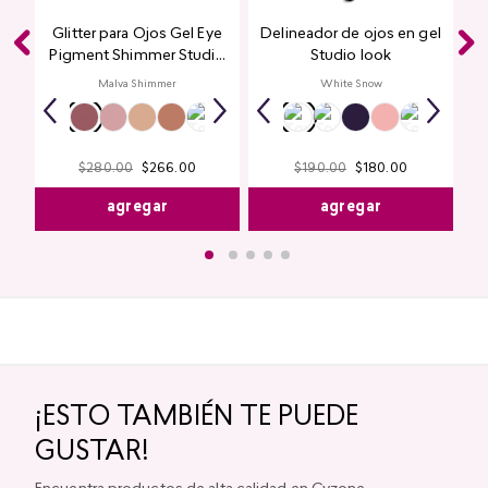
Glitter para Ojos Gel Eye
Delineador de ojos en gel
Pigment Shimmer Studio
Studio look
Look
Malva Shimmer
White Snow
$
280
.
00
$
266
.
00
$
190
.
00
$
180
.
00
agregar
agregar
¡ESTO TAMBIÉN TE PUEDE
GUSTAR!