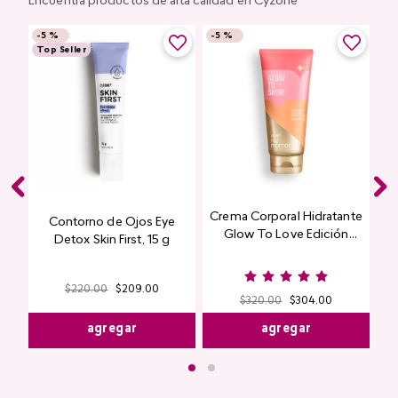
Encuentra productos de alta calidad en Cyzone
-
5 %
-
5 %
Top Seller
Contorno de Ojos Eye
Crema Corporal Hidratante
Detox Skin First, 15 g
Glow To Love Edición
Limitada
$
220
.
00
$
209
.
00
$
320
.
00
$
304
.
00
agregar
agregar