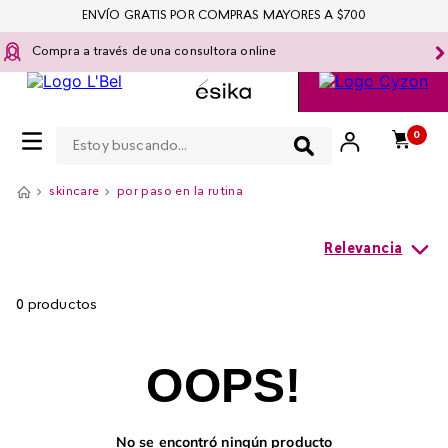
ENVÍO GRATIS POR COMPRAS MAYORES A $700
Compra a través de una consultora online
Estoy buscando...
0
skincare
por paso en la rutina
Relevancia
0
productos
OOPS!
No se encontró ningún producto