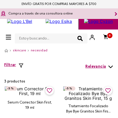
ENVÍO GRATIS POR COMPRAS MAYORES A $700
Compra a través de una consultora online
Estoy buscando...
0
skincare
necesidad
Filtrar
Relevancia
3
productos
-
5 %
-
5 %
Serum Corrector Skin First,
Tratamiento Focalizado
19 ml
Bye Bye Granitos Skin First,
15 g