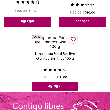
$
300
.
00
$
285
.
00
$
190
.
00
$
180
.
00
agregar
agregar
-
5 %
Limpiadora Facial Bye Bye
Granitos Skin First, 100 g
$
330
.
00
$
313
.
00
agregar