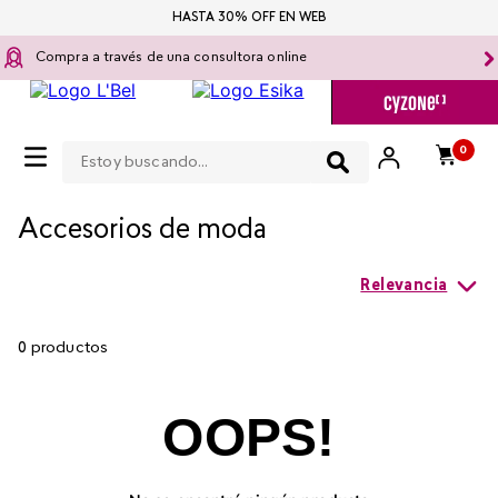
HASTA 30% OFF EN WEB
Compra a través de una consultora online
Estoy buscando...
0
sets
por categoria
skincare
Accesorios de moda
Relevancia
0
productos
OOPS!