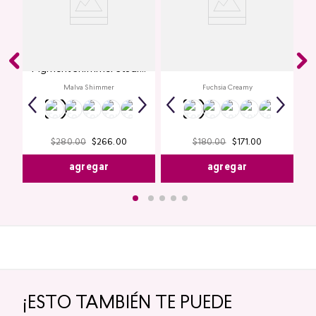
Glitter para Ojos Gel Eye
Creamy Lip Balm Cyplay
Pigment Shimmer Studio
Look
Malva Shimmer
Fuchsia Creamy
$
280
.
00
$
266
.
00
$
180
.
00
$
171
.
00
agregar
agregar
¡ESTO TAMBIÉN TE PUEDE