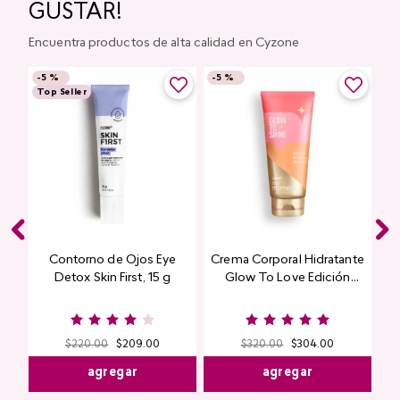
GUSTAR!
Encuentra productos de alta calidad en Cyzone
-
5 %
-
5 %
Top Seller
Contorno de Ojos Eye
Crema Corporal Hidratante
Detox Skin First, 15 g
Glow To Love Edición
Limitada
$
220
.
00
$
209
.
00
$
320
.
00
$
304
.
00
agregar
agregar