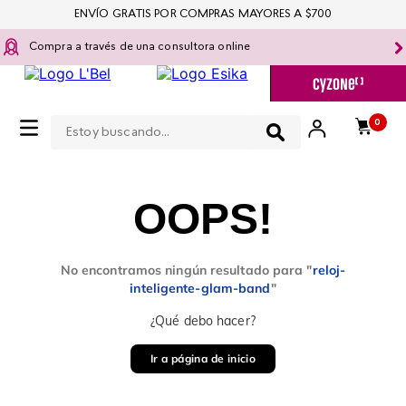
ENVÍO GRATIS POR COMPRAS MAYORES A $700
Compra a través de una consultora online
Estoy buscando...
0
OOPS!
No encontramos ningún resultado para "
reloj-
inteligente-glam-band​
"
¿Qué debo hacer?
Ir a página de inicio