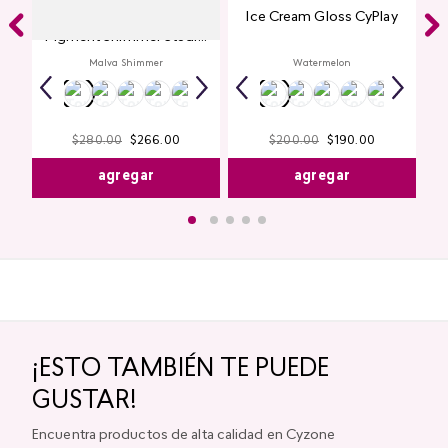
Glitter para Ojos Gel Eye
Ice Cream Gloss CyPlay
Pigment Shimmer Studio
Look
Malva Shimmer
Watermelon
$
280
.
00
$
266
.
00
$
200
.
00
$
190
.
00
agregar
agregar
¡ESTO TAMBIÉN TE PUEDE
GUSTAR!
Encuentra productos de alta calidad en Cyzone