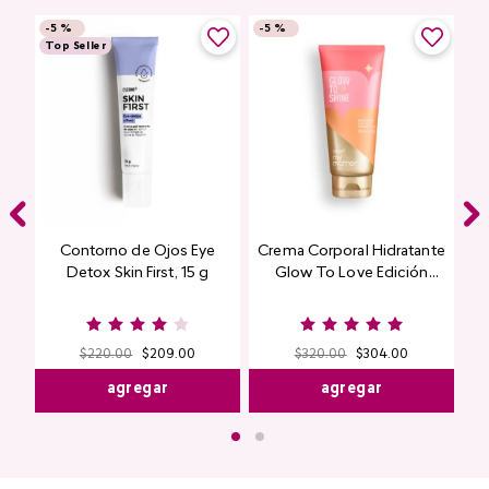
-
5 %
-
5 %
Top Seller
Contorno de Ojos Eye
Crema Corporal Hidratante
Detox Skin First, 15 g
Glow To Love Edición
Limitada
$
220
.
00
$
209
.
00
$
320
.
00
$
304
.
00
agregar
agregar