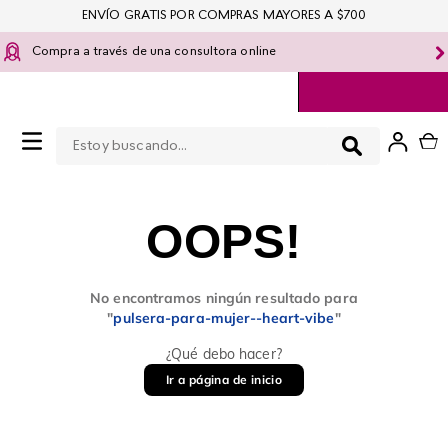
ENVÍO GRATIS POR COMPRAS MAYORES A $700
Compra a través de una consultora online
Estoy buscando...
0
OOPS!
No encontramos ningún resultado para
"
pulsera-para-mujer--heart-vibe
"
¿Qué debo hacer?
Ir a página de inicio