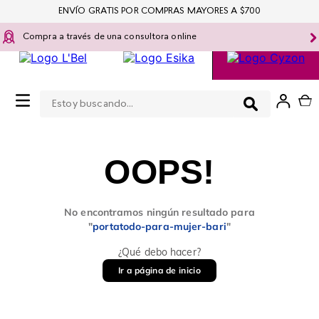
ENVÍO GRATIS POR COMPRAS MAYORES A $700
Compra a través de una consultora online
Estoy buscando...
0
OOPS!
No encontramos ningún resultado para
"
portatodo-para-mujer-bari
"
¿Qué debo hacer?
Ir a página de inicio