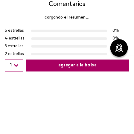
Comentarios
cargando el resumen…
5 estrellas
0%
4 estrellas
0%
3 estrellas
0%
2 estrellas
0%
1 estrella
0%
1
agregar a la bolsa
Escribe un comentario
Comparte este producto
Más reciente
Agregar comentario
Copiar link
Whatsapp
Facebook
Más
Cargando comentarios…
Título