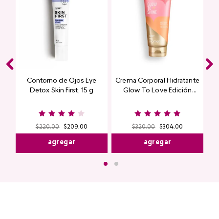
Contorno de Ojos Eye
Crema Corporal Hidratante
Detox Skin First, 15 g
Glow To Love Edición
Limitada
$
220
.
00
$
209
.
00
$
320
.
00
$
304
.
00
agregar
agregar