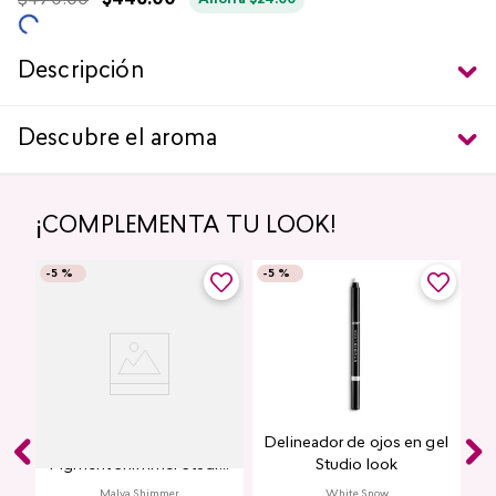
$
470
.
00
$
446
.
00
Ahorra
$
24
.
00
Descripción
Descubre el aroma
¡COMPLEMENTA TU LOOK!
-
5 %
-
5 %
Glitter para Ojos Gel Eye
Delineador de ojos en gel
Pigment Shimmer Studio
Studio look
Look
Malva Shimmer
White Snow