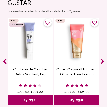
GUSTAR!
Encuentra productos de alta calidad en Cyzone
-
5 %
-
5 %
Top Seller
Contorno de Ojos Eye
Crema Corporal Hidratante
Detox Skin First, 15 g
Glow To Love Edición
Limitada
$
220
.
00
$
209
.
00
$
320
.
00
$
304
.
00
agregar
agregar