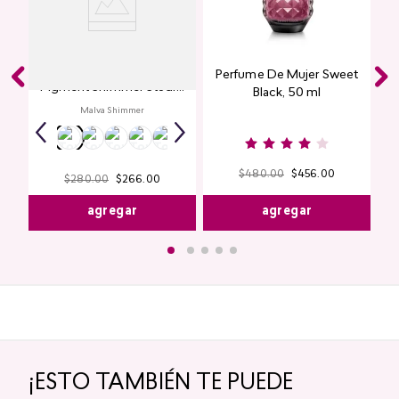
Glitter para Ojos Gel Eye
Perfume De Mujer Sweet
Pigment Shimmer Studio
Black, 50 ml
Look
Malva Shimmer
$
480
.
00
$
456
.
00
$
280
.
00
$
266
.
00
agregar
agregar
¡ESTO TAMBIÉN TE PUEDE