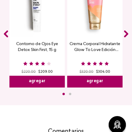
Contorno de Ojos Eye
Crema Corporal Hidratante
Detox Skin First, 15 g
Glow To Love Edición
Limitada
$
220
.
00
$
209
.
00
$
320
.
00
$
304
.
00
agregar
agregar
Comentarios