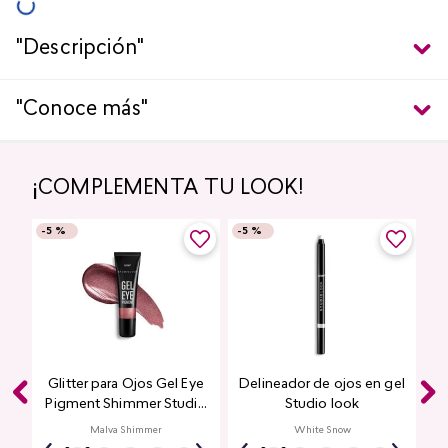
"Descripción"
"Conoce más"
¡COMPLEMENTA TU LOOK!
-
5 %
-
5 %
Glitter para Ojos Gel Eye
Delineador de ojos en gel
Pigment Shimmer Studio
Studio look
Look
Malva Shimmer
White Snow