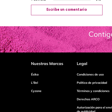
Escribe un comentario
Agregar comentario
Título
Califica el producto de 1 a 5 estrellas
Nuestras Marcas
Legal
Tu nombre
Ésika
Condiciones de uso
L'Bel
Política de privacidad
Cyzone
Términos y condiciones
Dirección de email
Derechos ARCO
Autorización para el env
Escribe un comentario
de publicidad