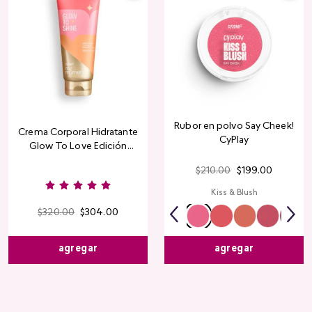
Rubor en polvo Say Cheek!
Crema Corporal Hidratante
CyPlay
Glow To Love Edición
Limitada
$
210
.
00
$
199
.
00
Kiss & Blush
$
320
.
00
$
304
.
00
agregar
agregar