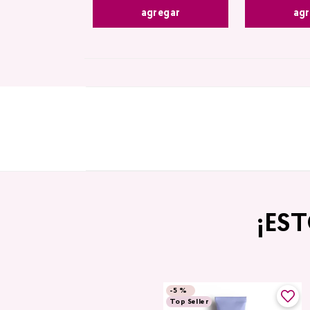
agregar
agr
¡ES
-
5 %
Top Seller