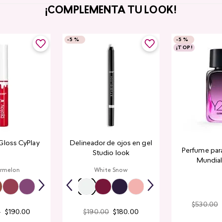
¡COMPLEMENTA TU LOOK!
-
5 %
-
5 %
¡TOP!
Gloss CyPlay
Delineador de ojos en gel
Perfume par
Studio look
Mundial​
rmelon
White Snow
$
530
.
00
0
$
190
.
00
$
190
.
00
$
180
.
00