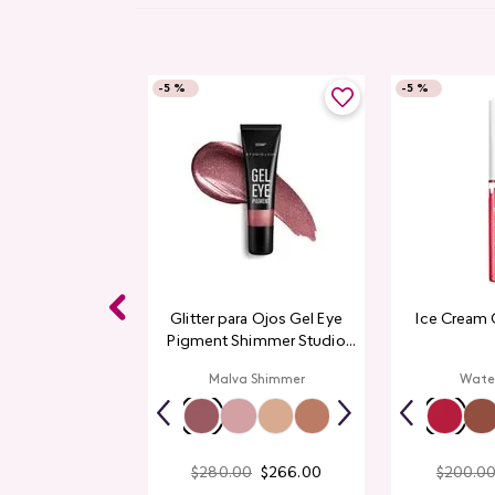
-
5 %
-
5 %
Glitter para Ojos Gel Eye
Ice Cream 
Pigment Shimmer Studio
Look
Malva Shimmer
Wate
$
280
.
00
$
266
.
00
$
200
.
0