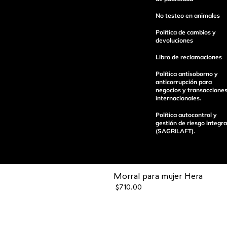
No testeo en animales
Política de cambios y
devoluciones
Libro de reclamaciones
enviar comentario
Política antisoborno y
anticorrupción para
negocios y transaccione
internacionales.
Política autocontrol y
gestión de riesgo integra
(SAGRILAFT).
Morral para mujer Hera
Pagos 100%
Entregas a tod
$
710
.
00
seguros
el país
Operamos con