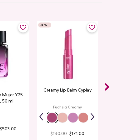
-
5 %
Creamy Lip Balm Cyplay
a Mujer Y25
, 50 ml
Fuchsia Creamy
$
503
.
00
$
180
.
00
$
171
.
00