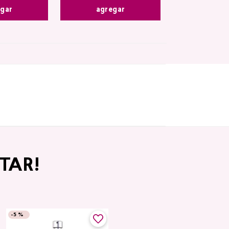
egar
agregar
TAR!
-
5 %