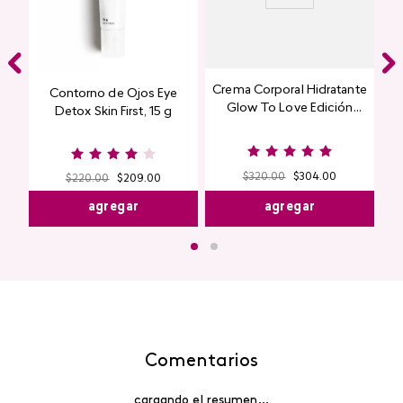
Crema Corporal Hidratante
Contorno de Ojos Eye
Glow To Love Edición
Detox Skin First, 15 g
Limitada
$
320
.
00
$
304
.
00
$
220
.
00
$
209
.
00
agregar
agregar
Comentarios
cargando el resumen…