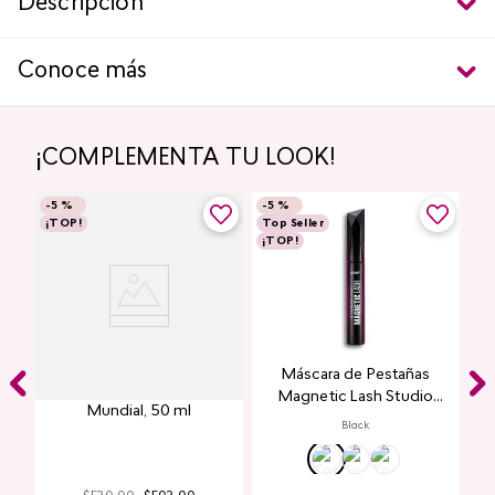
Descripción
Conoce más
¡COMPLEMENTA TU LOOK!
-
5 %
-
5 %
¡TOP!
Top Seller
¡TOP!
Máscara de Pestañas
Perfume para Mujer Y25
Magnetic Lash Studio
Mundial​, 50 ml
Look
Black