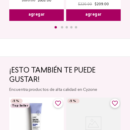
$
530
.
00
$
503
.
00
$
220
.
00
$
209
.
00
agregar
agregar
¡ESTO TAMBIÉN TE PUEDE
GUSTAR!
Encuentra productos de alta calidad en Cyzone
-
5 %
-
5 %
Top Seller