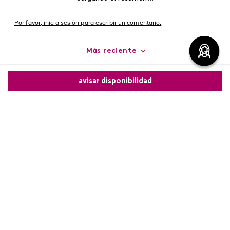
Por favor, inicia sesión para escribir un comentario.
Más reciente
Cargando comentarios…
avisar disponibilidad
Comparte este producto
Copiar link
Whatsapp
Facebook
Más
Redes sociales de Cyzon