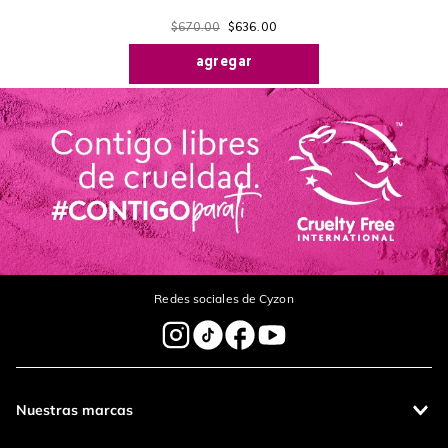
$
670
.
00
$
636
.
00
agregar
Redes sociales de Cyzon
Nuestras marcas