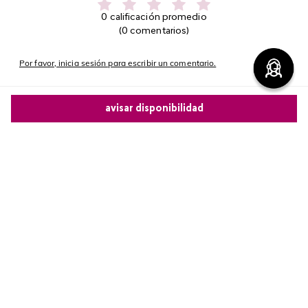
0 calificación promedio
(0 comentarios)
Por favor, inicia sesión para escribir un comentario.
Más reciente
avisar disponibilidad
No hay comentarios.
Comparte este producto
Copiar link
Whatsapp
Facebook
Más