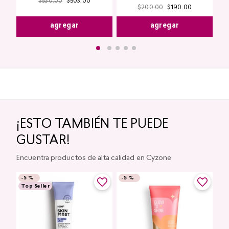
$
530
.
00
$
503
.
00
$
200
.
00
$
190
.
00
agregar
agregar
¡ESTO TAMBIÉN TE PUEDE
GUSTAR!
Encuentra productos de alta calidad en Cyzone
-
5 %
-
5 %
Top Seller