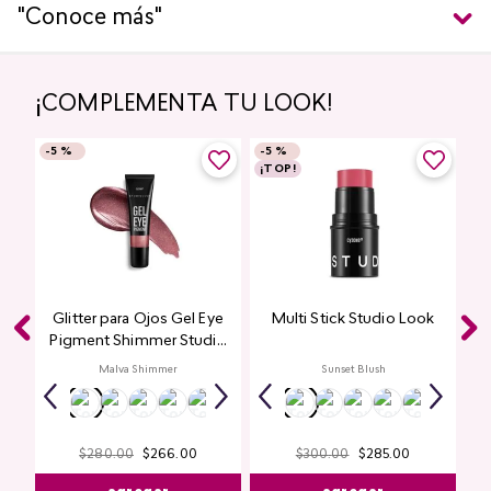
"Conoce más"
¡COMPLEMENTA TU LOOK!
-
5 %
-
5 %
¡TOP!
Glitter para Ojos Gel Eye
Multi Stick Studio Look
Pigment Shimmer Studio
Look
Malva Shimmer
Sunset Blush
$
280
.
00
$
266
.
00
$
300
.
00
$
285
.
00