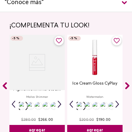
"Conoce más"
¡COMPLEMENTA TU LOOK!
-
5 %
-
5 %
Glitter para Ojos Gel Eye
Ice Cream Gloss CyPlay
Pigment Shimmer Studio
Look
Malva Shimmer
Watermelon
$
280
.
00
$
266
.
00
$
200
.
00
$
190
.
00
agregar
agregar