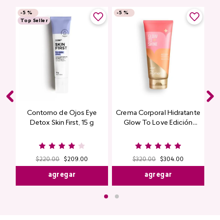
-
5 %
-
5 %
Top Seller
Contorno de Ojos Eye
Crema Corporal Hidratante
Detox Skin First, 15 g
Glow To Love Edición
Limitada
$
220
.
00
$
209
.
00
$
320
.
00
$
304
.
00
agregar
agregar