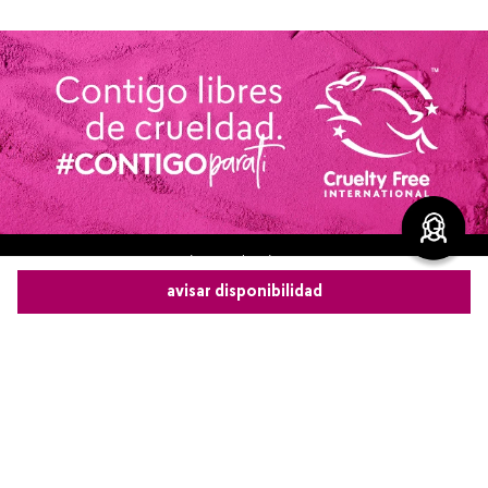
Redes sociales de Cyzon
avisar disponibilidad
Comparte este producto
Nuestras marcas
Copiar link
Whatsapp
Facebook
Más
Legal