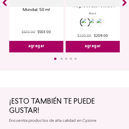
Máscara de Pestañas
Perfume para Mujer Y25
Magnetic Lash Studio
Mundial​, 50 ml
Look
Black
$
530
.
00
$
503
.
00
$
220
.
00
$
209
.
00
agregar
agregar
¡ESTO TAMBIÉN TE PUEDE
GUSTAR!
Encuentra productos de alta calidad en Cyzone