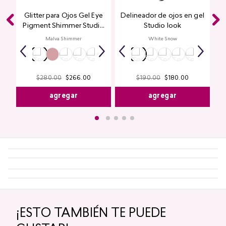
Glitter para Ojos Gel Eye
Delineador de ojos en gel
Pigment Shimmer Studio
Studio look
Look
Malva Shimmer
White Snow
$
280
.
00
$
266
.
00
$
190
.
00
$
180
.
00
agregar
agregar
¡ESTO TAMBIÉN TE PUEDE