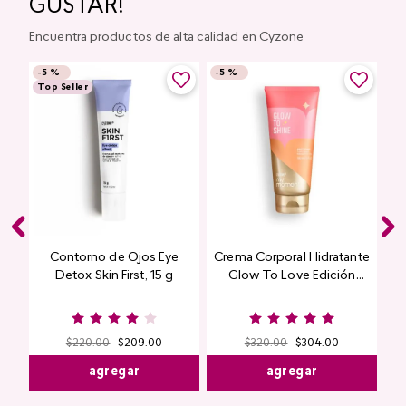
GUSTAR!
Encuentra productos de alta calidad en Cyzone
-
5 %
-
5 %
Top Seller
Contorno de Ojos Eye
Crema Corporal Hidratante
Detox Skin First, 15 g
Glow To Love Edición
Limitada
$
220
.
00
$
209
.
00
$
320
.
00
$
304
.
00
agregar
agregar