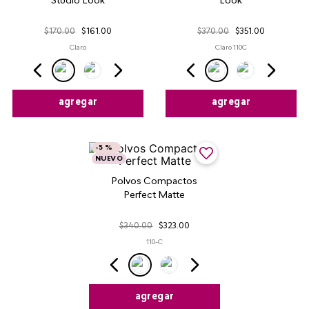
Studio Look
Look
$
170
.
00
$
161
.
00
$
370
.
00
$
351
.
00
Claro
Claro 110C
agregar
agregar
-
5 %
NUEVO
Polvos Compactos
Perfect Matte
$
340
.
00
$
323
.
00
110-C
agregar