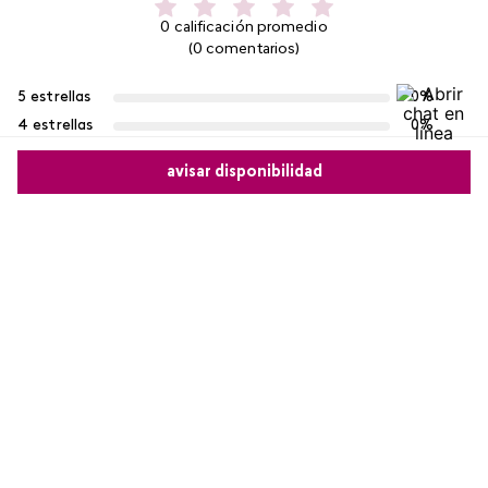
0 calificación promedio
(0 comentarios)
5 estrellas
0%
4 estrellas
0%
3 estrellas
0%
avisar disponibilidad
2 estrellas
0%
1 estrella
0%
Comparte este producto
Escribe un comentario
Copiar link
Whatsapp
Facebook
Más
Más reciente
Agregar comentario
No hay comentarios.
Título
Califica el producto de 1 a 5 estrellas