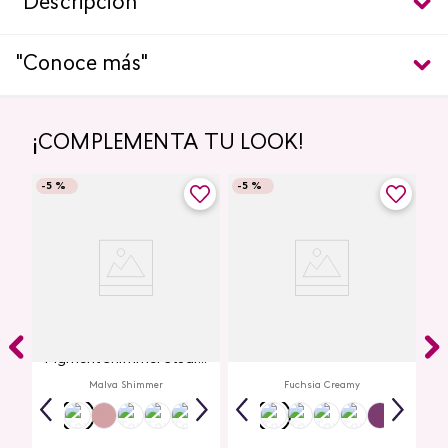
"Descripción"
"Conoce más"
¡COMPLEMENTA TU LOOK!
-
5 %
-
5 %
Glitter para Ojos Gel Eye
Creamy Lip Balm Cyplay
Pigment Shimmer Studio
Look
Malva Shimmer
Fuchsia Creamy