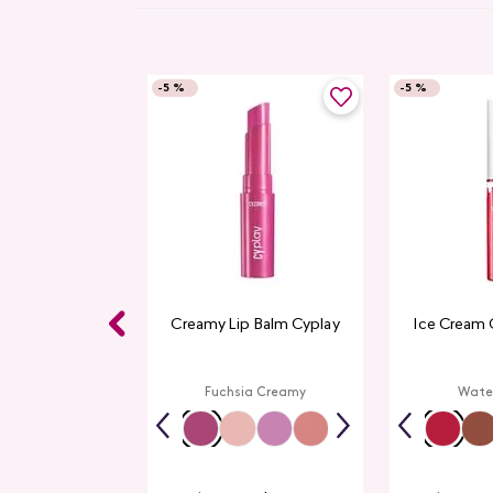
-
5 %
-
5 %
 Ojos Gel Eye
Creamy Lip Balm Cyplay
Ice Cream 
immer Studio
ook
Shimmer
Fuchsia Creamy
Wate