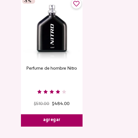
-
5 %
-
5 %
Top Seller
Perfume de hombre Nitro
Contorno de
Detox Skin Fi
$
510
.
00
$
484
.
00
$
220
.
00
$
agregar
agre