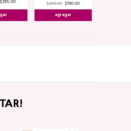
$
285
.
00
$
200
.
00
$
190
.
00
egar
agregar
TAR!