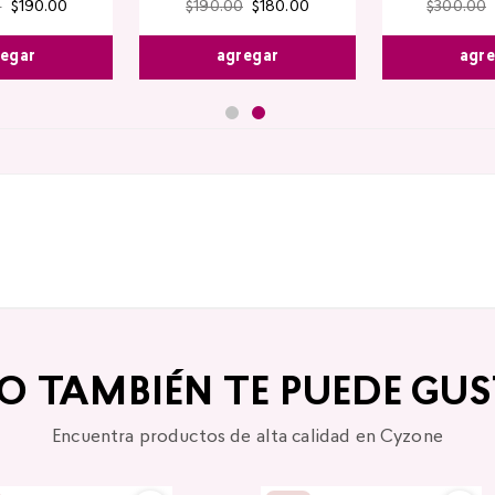
0
$
190
.
00
$
190
.
00
$
180
.
00
$
300
.
00
egar
agregar
agr
TO TAMBIÉN TE PUEDE GUS
Encuentra productos de alta calidad en Cyzone