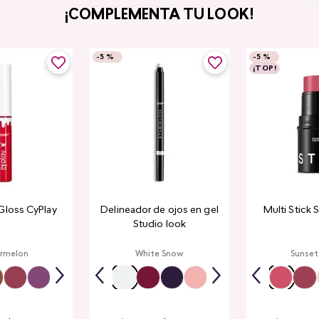
¡COMPLEMENTA TU LOOK!
-
5 %
-
5 %
¡TOP!
Gloss CyPlay
Delineador de ojos en gel
Multi Stick 
Studio look
rmelon
White Snow
Sunset