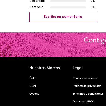
2 estrellas
0%
1 estrella
0%
Escribe un comentario
Agregar comentario
Título
Califica el producto de 1 a 5 estrellas
Nuestras Marcas
Legal
Tu nombre
Ésika
Condiciones de uso
L'Bel
Política de privacidad
Cyzone
Términos y condiciones
Dirección de email
Derechos ARCO