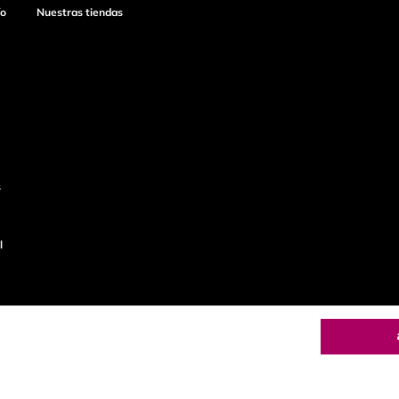
ío
Nuestras tiendas
s
l
o
Productos de
Cyzone 123300EL950255 - Salud es bel
calidad