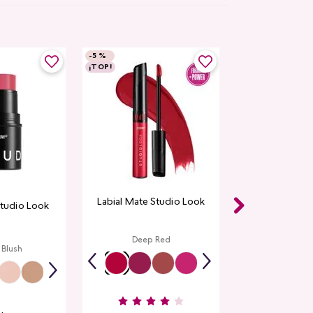
-
5 %
¡TOP!
Labial Mate Studio Look
Studio Look
Deep Red
 Blush