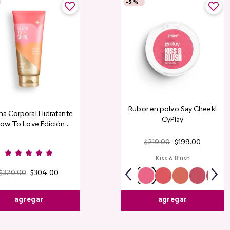
-
5 %
Rubor en polvo Say Cheek!
a Corporal Hidratante
CyPlay
ow To Love Edición
Limitada
$
210
.
00
$
199
.
00
Kiss & Blush
$
320
.
00
$
304
.
00
agregar
agregar