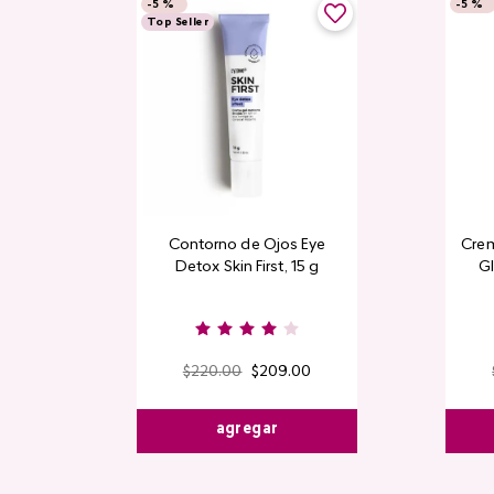
-
5 %
-
5 %
Top Seller
Contorno de Ojos Eye
Crem
Detox Skin First, 15 g
Gl
$
220
.
00
$
209
.
00
agregar