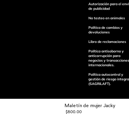
Autorización para el env
Escribe un comentario
de publicidad
No testeo en animales
Política de cambios y
devoluciones
Libro de reclamaciones
enviar comentario
Política antisoborno y
anticorrupción para
negocios y transaccione
internacionales.
Política autocontrol y
gestión de riesgo integra
(SAGRILAFT).
Maletín de mujer Jacky
$
800
.
00
Pagos 100%
Entregas a tod
seguros
el país