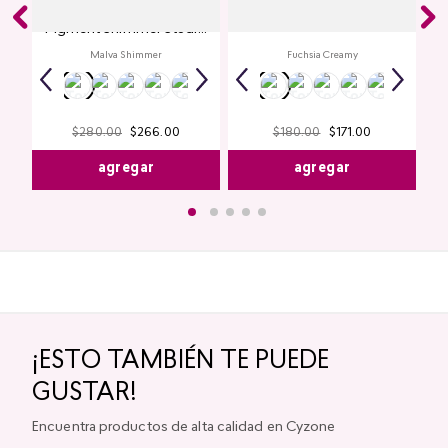
Glitter para Ojos Gel Eye
Creamy Lip Balm Cyplay
Pigment Shimmer Studio
Look
Malva Shimmer
Fuchsia Creamy
$
280
.
00
$
266
.
00
$
180
.
00
$
171
.
00
agregar
agregar
¡ESTO TAMBIÉN TE PUEDE
GUSTAR!
Encuentra productos de alta calidad en Cyzone