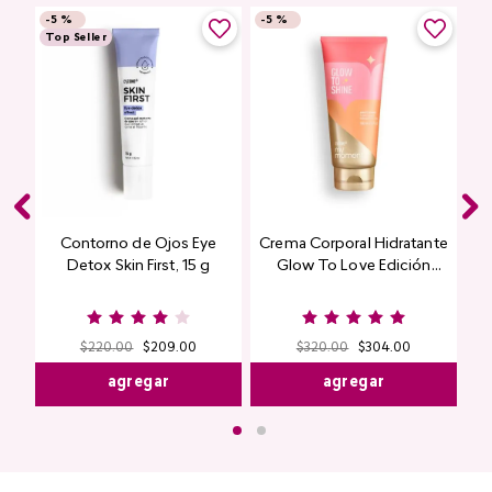
-
5 %
-
5 %
Top Seller
Contorno de Ojos Eye
Crema Corporal Hidratante
Detox Skin First, 15 g
Glow To Love Edición
Limitada
$
220
.
00
$
209
.
00
$
320
.
00
$
304
.
00
agregar
agregar