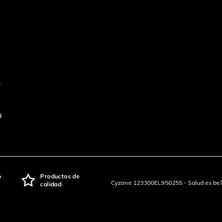
s
l
o
Productos de
Cyzone 123300EL950255 - Salud es bel
calidad