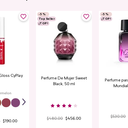
-
5 %
-
5 %
Top Seller
¡TOP!
¡TOP!
Gloss CyPlay
Perfume De Mujer Sweet
Perfume par
Black, 50 ml
Mundial​
rmelon
$
530
.
00
$
480
.
00
$
456
.
00
0
$
190
.
00