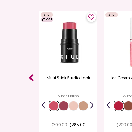
-
5 %
-
5 %
¡TOP!
 Studio Look
Multi Stick Studio Look
Ice Cream 
p Red
Sunset Blush
Wate
$
300
.
00
$
285
.
00
$
200
.
0
$
190
.
00