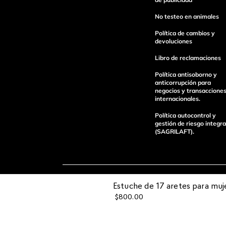
No testeo en animales
Política de cambios y
devoluciones
Libro de reclamaciones
Política antisoborno y
anticorrupción para
enviar comentario
negocios y transaccione
internacionales.
Política autocontrol y
gestión de riesgo integra
(SAGRILAFT).
Pagos 100%
Entregas a tod
Estuche de 17 aretes para mu
seguros
el país
$
800
.
00
Operamos con