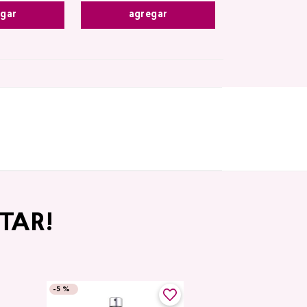
agregar
egar
TAR!
-
5 %
-
5 %
Top Seller