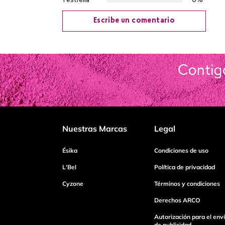
1 estrella
0%
Escribe un comentario
Agregar comentario
Título
Califica el producto de 1 a 5 estrellas
Nuestras Marcas
Legal
Tu nombre
Ésika
Condiciones de uso
L'Bel
Política de privacidad
Cyzone
Términos y condiciones
Dirección de email
Derechos ARCO
Autorización para el env
Escribe un comentario
de publicidad