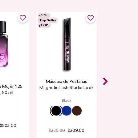
-
5 %
Top Seller
¡TOP!
Máscara de Pestañas
a Mujer Y25
Magnetic Lash Studio Look
, 50 ml
Black
$
503
.
00
$
220
.
00
$
209
.
00