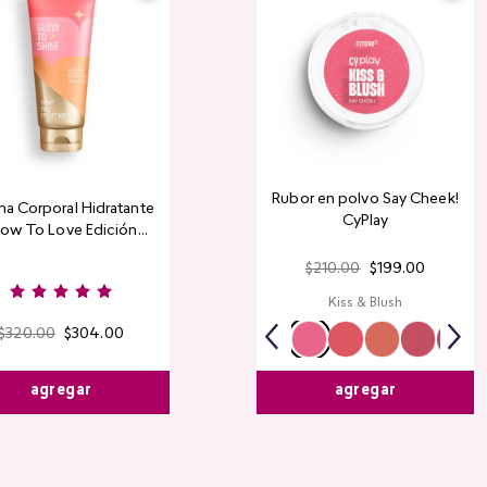
Rubor en polvo Say Cheek!
a Corporal Hidratante
CyPlay
ow To Love Edición
Limitada
$
210
.
00
$
199
.
00
Kiss & Blush
$
320
.
00
$
304
.
00
agregar
agregar