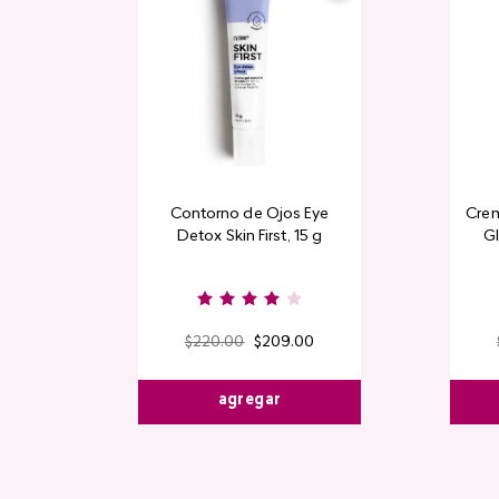
Contorno de Ojos Eye
Crem
Detox Skin First, 15 g
Gl
$
220
.
00
$
209
.
00
agregar