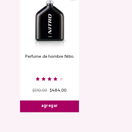
Perfume de hombre Nitro
Contorno de
Detox Skin Fi
$
510
.
00
$
484
.
00
$
220
.
00
$
agregar
agre