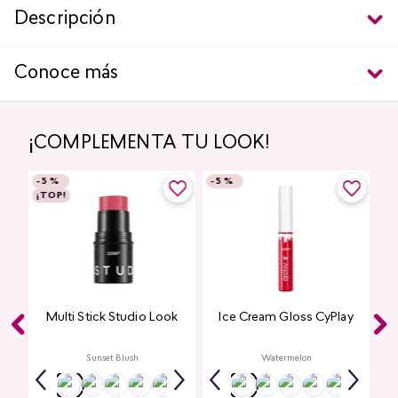
Descripción
Conoce más
¡COMPLEMENTA TU LOOK!
-
5 %
-
5 %
¡TOP!
el
Multi Stick Studio Look
Ice Cream Gloss CyPlay
Sunset Blush
Watermelon