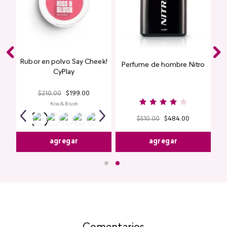
Rubor en polvo Say Cheek!
Perfume de hombre Nitro
nte
CyPlay
n
$
210
.
00
$
199
.
00
Kiss & Blush
$
510
.
00
$
484
.
00
agregar
agregar