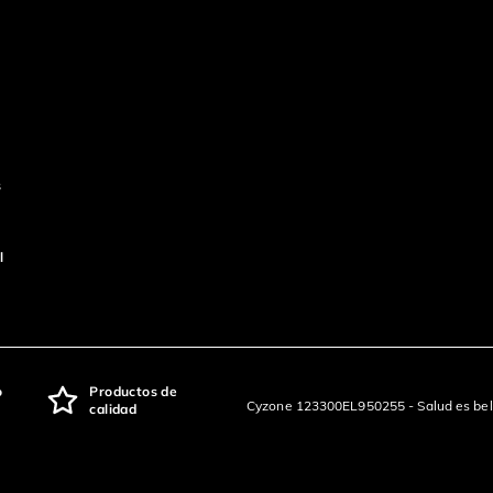
s
l
o
Productos de
Cyzone 123300EL950255 - Salud es bel
calidad