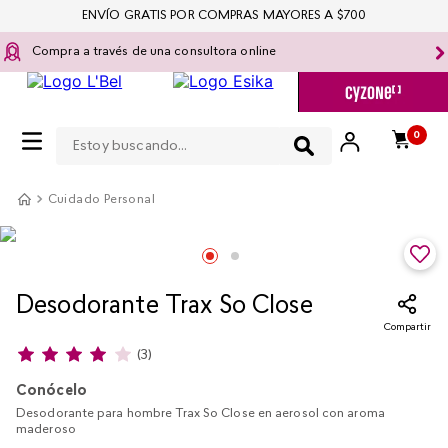
ENVÍO GRATIS POR COMPRAS MAYORES A $700
Compra a través de una consultora online
Estoy buscando...
0
Cuidado Personal
Desodorante Trax So Close
Compartir
(
3
)
Conócelo
Desodorante para hombre Trax So Close en aerosol con aroma
maderoso