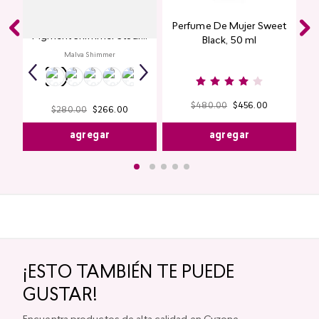
Glitter para Ojos Gel Eye
Perfume De Mujer Sweet
Pigment Shimmer Studio
Black, 50 ml
Look
Malva Shimmer
$
480
.
00
$
456
.
00
$
280
.
00
$
266
.
00
agregar
agregar
¡ESTO TAMBIÉN TE PUEDE
GUSTAR!