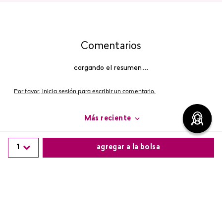
Comentarios
cargando el resumen…
Por favor, inicia sesión para escribir un comentario.
Más reciente
Cargando comentarios…
1
agregar a la bolsa
Comparte este producto
Copiar link
Whatsapp
Facebook
Más