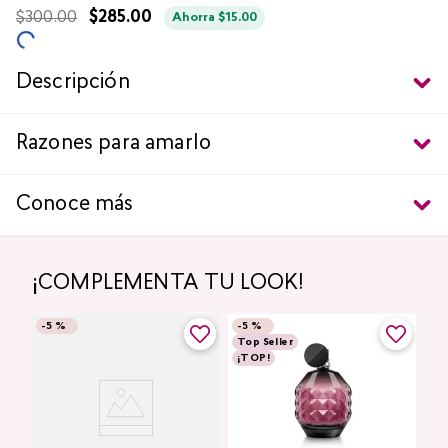
$
300
.
00
$
285
.
00
Ahorra
$
15
.
00
Descripción
Razones para amarlo
Conoce más
¡COMPLEMENTA TU LOOK!
-
5 %
-
5 %
Top Seller
¡TOP!