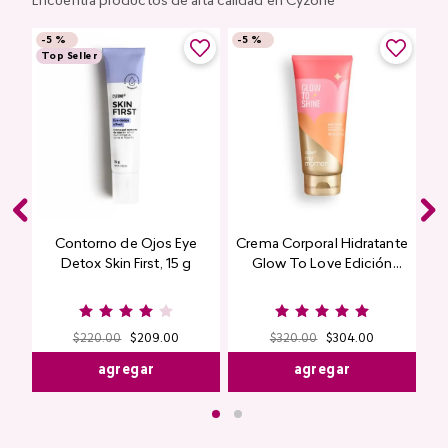
Encuentra productos de alta calidad en Cyzone
-
5 %
-
5 %
Top Seller
Contorno de Ojos Eye
Crema Corporal Hidratante
Detox Skin First, 15 g
Glow To Love Edición
Limitada
$
220
.
00
$
209
.
00
$
320
.
00
$
304
.
00
agregar
agregar