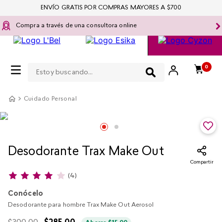
ENVÍO GRATIS POR COMPRAS MAYORES A $700
Compra a través de una consultora online
Estoy buscando...
0
Cuidado Personal
Desodorante Trax Make Out
Compartir
(
4
)
Conócelo
Desodorante para hombre Trax Make Out Aerosol