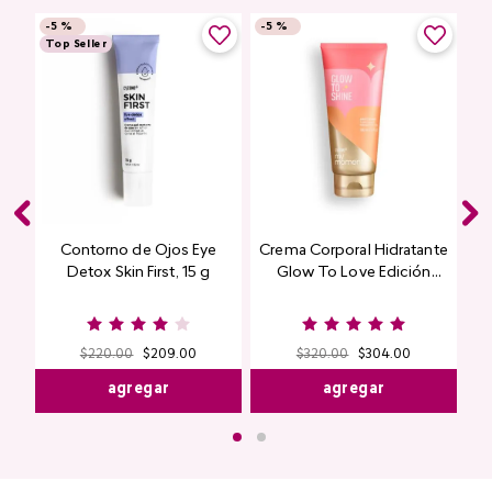
-
5 %
-
5 %
Top Seller
Contorno de Ojos Eye
Crema Corporal Hidratante
Detox Skin First, 15 g
Glow To Love Edición
Limitada
$
220
.
00
$
209
.
00
$
320
.
00
$
304
.
00
agregar
agregar