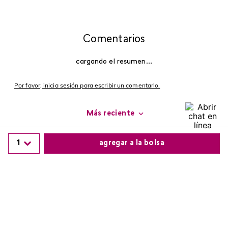
Comentarios
cargando el resumen…
Por favor, inicia sesión para escribir un comentario.
Más reciente
Cargando comentarios…
1
agregar a la bolsa
Comparte este producto
Copiar link
Whatsapp
Facebook
Más