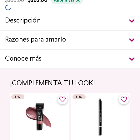
$
300
.
00
$
285
.
00
Ahorra
$
15
.
00
Descripción
Razones para amarlo
Conoce más
¡COMPLEMENTA TU LOOK!
-
5 %
-
5 %