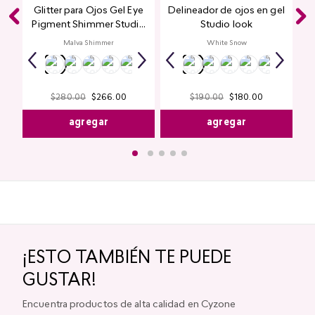
Glitter para Ojos Gel Eye
Delineador de ojos en gel
Pigment Shimmer Studio
Studio look
Look
Malva Shimmer
White Snow
$
280
.
00
$
266
.
00
$
190
.
00
$
180
.
00
agregar
agregar
¡ESTO TAMBIÉN TE PUEDE
GUSTAR!
Encuentra productos de alta calidad en Cyzone