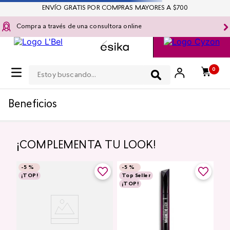
ENVÍO GRATIS POR COMPRAS MAYORES A $700
Compra a través de una consultora online
Estoy buscando...
0
OOPS!
No encontramos ningún resultado para
"
collar-para-mujer-setiembre
"
¿Qué debo hacer?
Ir a página de inicio