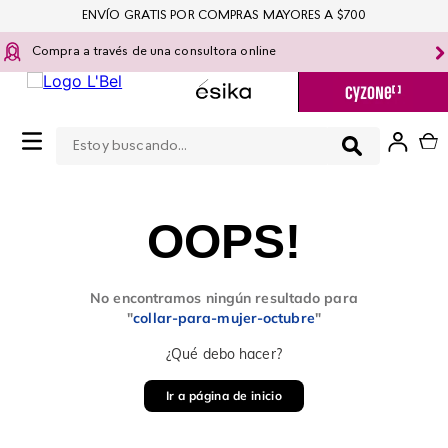
ENVÍO GRATIS POR COMPRAS MAYORES A $700
Compra a través de una consultora online
Estoy buscando...
0
OOPS!
No encontramos ningún resultado para
"
collar-para-mujer-octubre
"
¿Qué debo hacer?
Ir a página de inicio