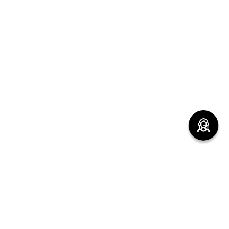
(function() { sessionStorage.setItem("last_referrer",
window.location.href); })();