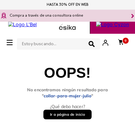
HASTA 30% OFF EN WEB
Compra a través de una consultora online
Estoy buscando...
0
OOPS!
No encontramos ningún resultado para
"
collar-para-mujer-julio
"
¿Qué debo hacer?
Ir a página de inicio