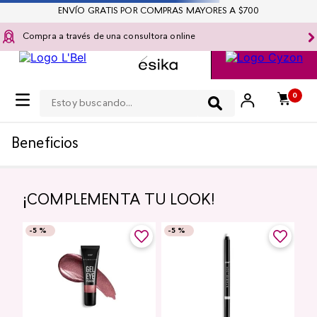
ENVÍO GRATIS POR COMPRAS MAYORES A $700
Compra a través de una consultora online
Estoy buscando...
0
OOPS!
No encontramos ningún resultado para
"
collar-para-mujer-febrero
"
¿Qué debo hacer?
Ir a página de inicio