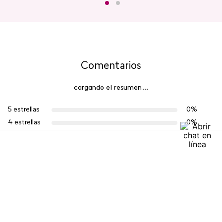
Comentarios
cargando el resumen…
5 estrellas
0%
4 estrellas
0%
3 estrellas
0%
2 estrellas
0%
1 estrella
0%
Escribe un comentario
Más reciente