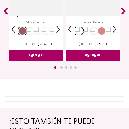
Glitter para Ojos Gel Eye
Creamy Lip Balm Cyplay
Pigment Shimmer Studio
Look
Malva Shimmer
Fuchsia Creamy
$
280
.
00
$
266
.
00
$
180
.
00
$
171
.
00
agregar
agregar
¡ESTO TAMBIÉN TE PUEDE