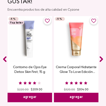
GUSTAR!
Encuentra productos de alta calidad en Cyzone
-
5 %
-
5 %
Top Seller
Contorno de Ojos Eye
Crema Corporal Hidratante
Detox Skin First, 15 g
Glow To Love Edición
Limitada
$
220
.
00
$
209
.
00
$
320
.
00
$
304
.
00
agregar
agregar