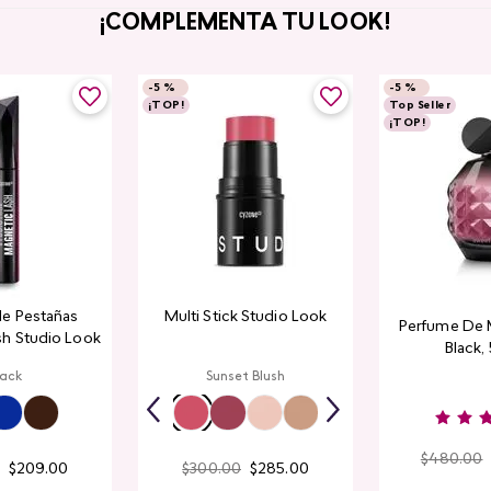
¡COMPLEMENTA TU LOOK!
-
5 %
-
5 %
¡TOP!
Top Seller
¡TOP!
de Pestañas
Multi Stick Studio Look
Perfume De 
sh Studio Look
Black,
lack
Sunset Blush
$
480
.
00
$
209
.
00
$
300
.
00
$
285
.
00