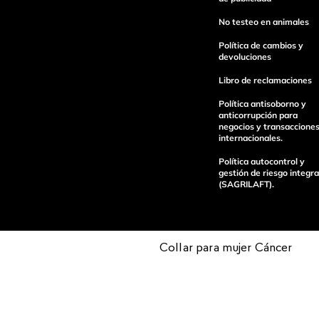
No testeo en animales
Política de cambios y
devoluciones
Libro de reclamaciones
enviar comentario
Política antisoborno y
anticorrupción para
negocios y transaccione
internacionales.
Política autocontrol y
gestión de riesgo integra
(SAGRILAFT).
Collar para mujer Cáncer
Pagos 100%
Entregas a tod
seguros
el país
Operamos con