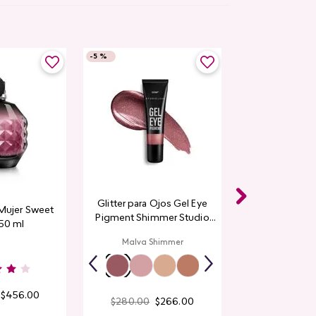
-
5 %
Glitter para Ojos Gel Eye
Mujer Sweet
Pigment Shimmer Studio
 50 ml
Look
Malva Shimmer
$
456
.
00
$
280
.
00
$
266
.
00