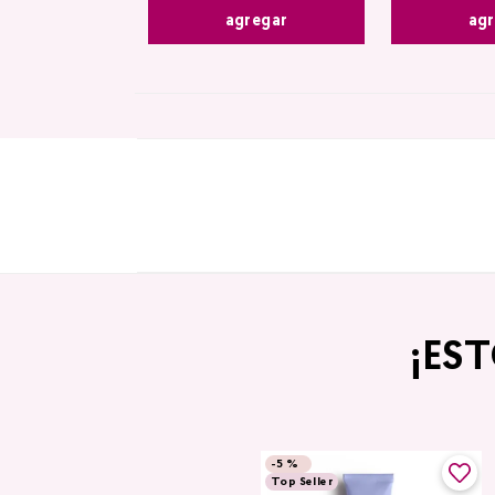
agregar
agr
¡ES
-
5 %
Top Seller