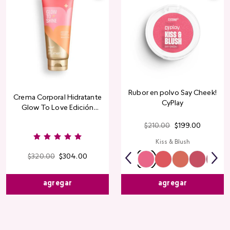
Rubor en polvo Say Cheek!
Crema Corporal Hidratante
CyPlay
Glow To Love Edición
Limitada
$
210
.
00
$
199
.
00
Kiss & Blush
$
320
.
00
$
304
.
00
agregar
agregar