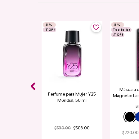
-
5 %
-
5 %
¡TOP!
Top Seller
¡TOP!
Máscara 
Perfume para Mujer Y25
Magnetic La
Mundial​, 50 ml
B
$
530
.
00
$
503
.
00
$
220
.
00