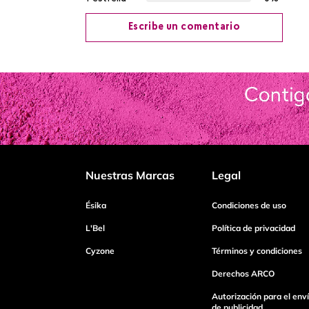
Escribe un comentario
Agregar comentario
Título
Califica el producto de 1 a 5 estrellas
Nuestras Marcas
Legal
Tu nombre
Ésika
Condiciones de uso
L'Bel
Política de privacidad
Cyzone
Términos y condiciones
Dirección de email
Derechos ARCO
Autorización para el env
Escribe un comentario
de publicidad