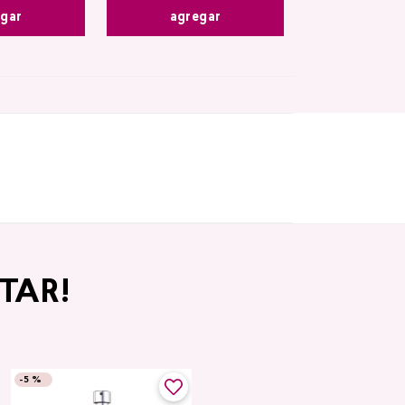
egar
agregar
TAR!
-
5 %