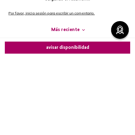
Por favor, inicia sesión para escribir un comentario.
Más reciente
Cargando comentarios…
avisar disponibilidad
Comparte este producto
Copiar link
Whatsapp
Facebook
Más
Redes sociales de Cyzon