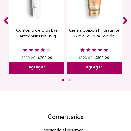
Contorno de Ojos Eye
Crema Corporal Hidratante
Detox Skin First, 15 g
Glow To Love Edición
Limitada
$
220
.
00
$
209
.
00
$
320
.
00
$
304
.
00
agregar
agregar
Comentarios
cargando el resumen…