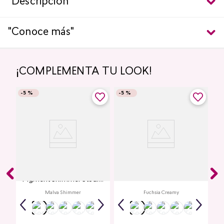
"Descripción"
"Conoce más"
¡COMPLEMENTA TU LOOK!
-
5 %
-
5 %
Glitter para Ojos Gel Eye
Creamy Lip Balm Cyplay
Pigment Shimmer Studio
Look
Malva Shimmer
Fuchsia Creamy