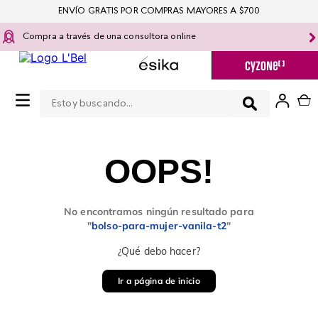
ENVÍO GRATIS POR COMPRAS MAYORES A $700
Compra a través de una consultora online
Estoy buscando...
0
OOPS!
No encontramos ningún resultado para
"
bolso-para-mujer-vanila-t2
"
¿Qué debo hacer?
Ir a página de inicio