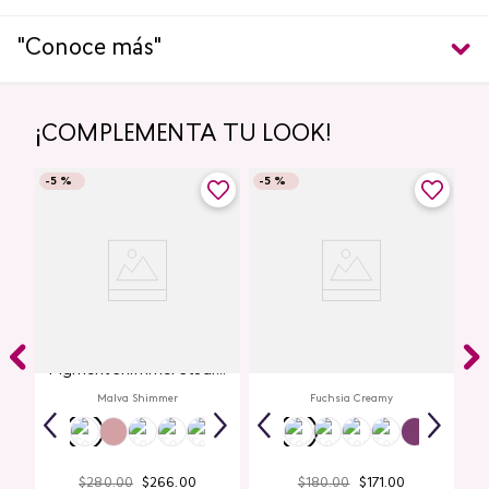
"Conoce más"
¡COMPLEMENTA TU LOOK!
-
5 %
-
5 %
Glitter para Ojos Gel Eye
Creamy Lip Balm Cyplay
Pigment Shimmer Studio
Look
Malva Shimmer
Fuchsia Creamy
$
280
.
00
$
266
.
00
$
180
.
00
$
171
.
00