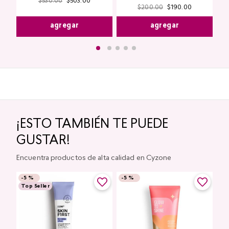
$
530
.
00
$
503
.
00
$
200
.
00
$
190
.
00
agregar
agregar
¡ESTO TAMBIÉN TE PUEDE
GUSTAR!
Encuentra productos de alta calidad en Cyzone
-
5 %
-
5 %
Top Seller