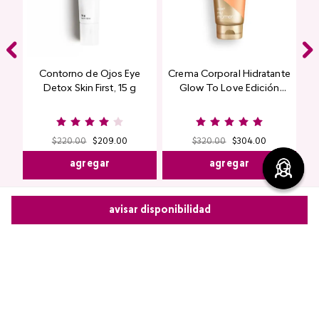
Contorno de Ojos Eye
Crema Corporal Hidratante
Detox Skin First, 15 g
Glow To Love Edición
Limitada
$
220
.
00
$
209
.
00
$
320
.
00
$
304
.
00
agregar
agregar
avisar disponibilidad
Comparte este producto
Comentarios
Copiar link
Whatsapp
Facebook
Más
cargando el resumen…