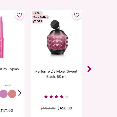
-
5 %
Top Seller
¡TOP!
Balm Cyplay
Perfume De Mujer Sweet
Black, 50 ml
 Creamy
$
480
.
00
$
456
.
00
$
171
.
00