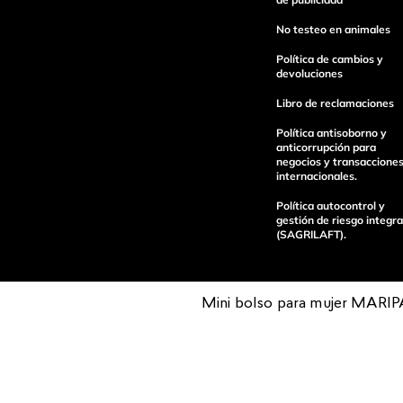
No testeo en animales
Política de cambios y
devoluciones
Libro de reclamaciones
Política antisoborno y
anticorrupción para
enviar comentario
negocios y transaccione
internacionales.
Política autocontrol y
gestión de riesgo integra
(SAGRILAFT).
Mini bolso para mujer MARI
Pagos 100%
Entregas a tod
seguros
el país
Operamos con