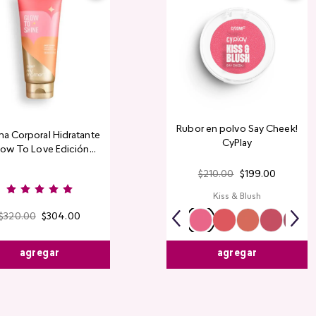
Rubor en polvo Say Cheek!
a Corporal Hidratante
CyPlay
ow To Love Edición
Limitada
$
210
.
00
$
199
.
00
Kiss & Blush
$
320
.
00
$
304
.
00
agregar
agregar