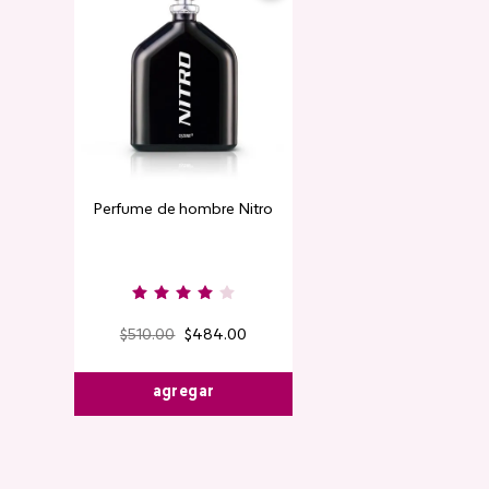
Perfume de hombre Nitro
Contorno de
Detox Skin Fi
$
510
.
00
$
484
.
00
$
220
.
00
$
agregar
agre