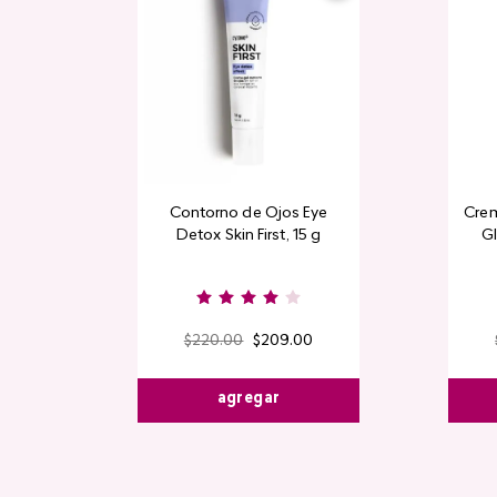
Contorno de Ojos Eye
Crem
Detox Skin First, 15 g
Gl
$
220
.
00
$
209
.
00
agregar