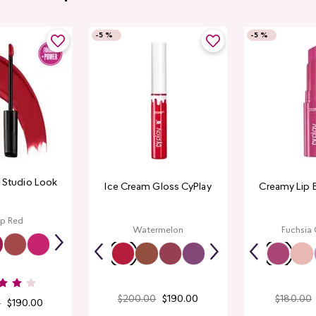
-
5 %
-
5 %
e Studio Look
Ice Cream Gloss CyPlay
Creamy Lip 
p Red
Watermelon
Fuchsia
$
200
.
00
$
190
.
00
$
180
.
00
0
$
190
.
00