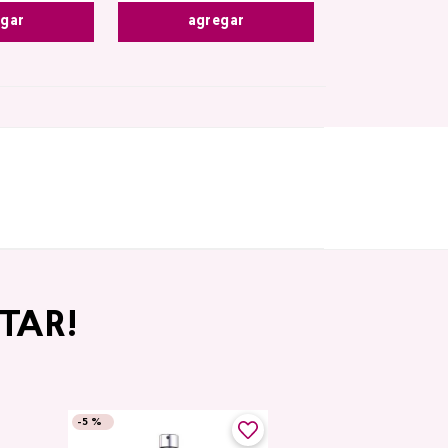
agregar
egar
TAR!
-
5 %
-
5 %
Top Seller