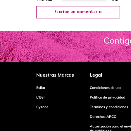
1 estrella
0%
Escribe un comentario
Agregar comentario
Título
Califica el producto de 1 a 5 estrellas
Nuestras Marcas
Legal
Tu nombre
Ésika
Condiciones de uso
L'Bel
Política de privacidad
Cyzone
Términos y condiciones
Dirección de email
Derechos ARCO
Autorización para el env
Escribe un comentario
de publicidad