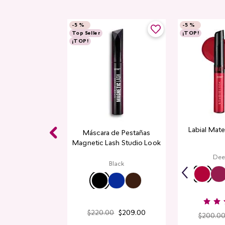
-
5 %
-
5 %
Top Seller
¡TOP!
¡TOP!
Labial Mat
Máscara de Pestañas
ra Mujer Y25
Magnetic Lash Studio Look
​, 50 ml
Dee
Black
$
503
.
00
$
220
.
00
$
209
.
00
$
200
.
0