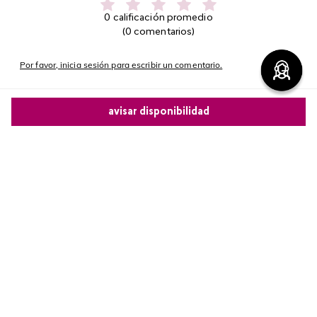
0 calificación promedio
(0 comentarios)
Por favor, inicia sesión para escribir un comentario.
Más reciente
avisar disponibilidad
No hay comentarios.
Comparte este producto
Copiar link
Whatsapp
Facebook
Más