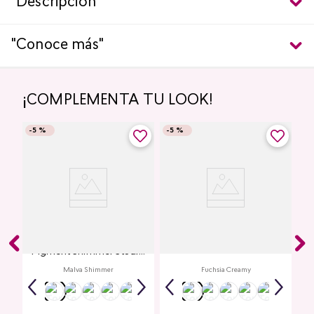
"Descripción"
"Conoce más"
¡COMPLEMENTA TU LOOK!
-
5 %
-
5 %
Glitter para Ojos Gel Eye
Creamy Lip Balm Cyplay
Pigment Shimmer Studio
Look
Malva Shimmer
Fuchsia Creamy