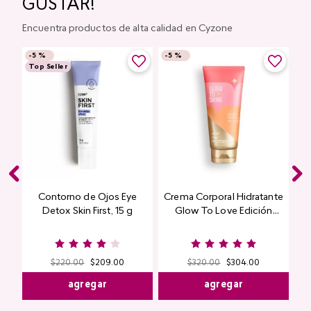
GUSTAR!
Encuentra productos de alta calidad en Cyzone
-
5 %
-
5 %
Top Seller
Contorno de Ojos Eye
Crema Corporal Hidratante
Detox Skin First, 15 g
Glow To Love Edición
Limitada
$
220
.
00
$
209
.
00
$
320
.
00
$
304
.
00
agregar
agregar