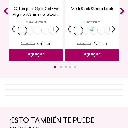
Glitter para Ojos Gel Eye
Multi Stick Studio Look
Pigment Shimmer Studio
Look
Malva Shimmer
Sunset Blush
$
280
.
00
$
266
.
00
$
300
.
00
$
285
.
00
agregar
agregar
¡ESTO TAMBIÉN TE PUEDE