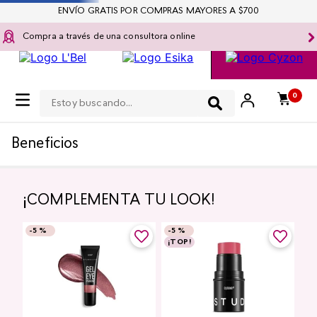
ENVÍO GRATIS POR COMPRAS MAYORES A $700
Compra a través de una consultora online
Estoy buscando...
0
Beneficios
¡COMPLEMENTA TU LOOK!
-
5 %
-
5 %
¡TOP!