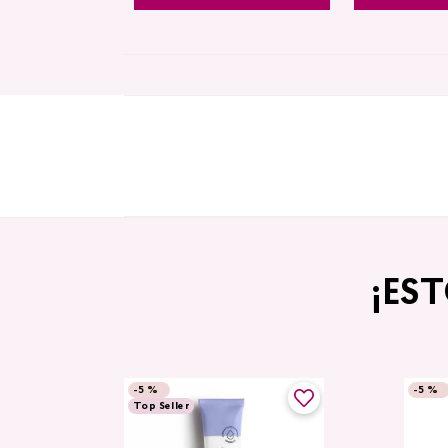
¡ES
-
5 %
-
5 %
Top Seller