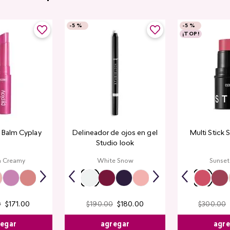
-
5 %
-
5 %
¡TOP!
 Balm Cyplay
Delineador de ojos en gel
Multi Stick 
Studio look
a Creamy
White Snow
Sunset
0
$
171
.
00
$
190
.
00
$
180
.
00
$
300
.
00
egar
agregar
agr