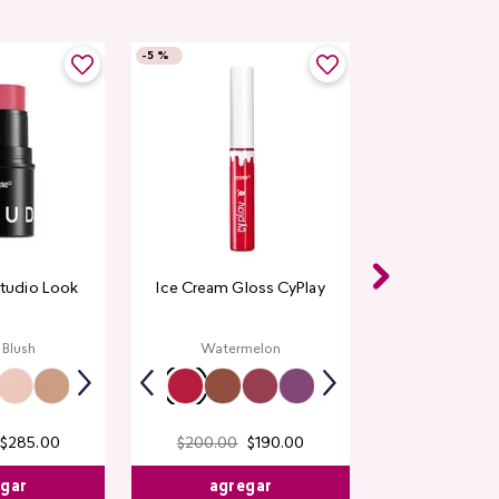
-
5 %
Studio Look
Ice Cream Gloss CyPlay
 Blush
Watermelon
$
285
.
00
$
200
.
00
$
190
.
00
egar
agregar