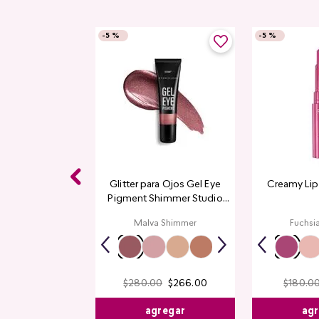
-
5 %
-
5 %
Glitter para Ojos Gel Eye
Creamy Lip
Pigment Shimmer Studio
Look
Malva Shimmer
Fuchsi
$
280
.
00
$
266
.
00
$
180
.
0
agregar
agr