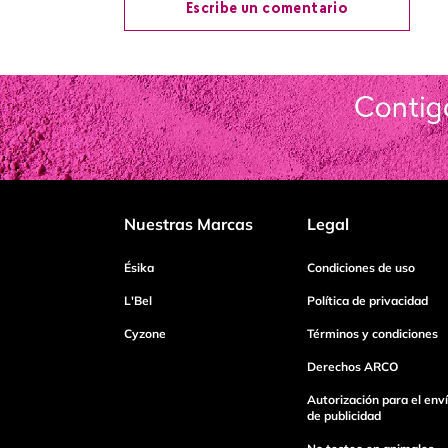
Escribe un comentario
Agregar comentario
Título
Califica el producto de 1 a 5 estrellas
Nuestras Marcas
Legal
Tu nombre
Ésika
Condiciones de uso
L'Bel
Política de privacidad
Cyzone
Términos y condiciones
Dirección de email
Derechos ARCO
Autorización para el env
Escribe un comentario
de publicidad