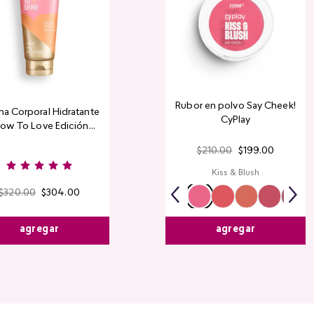
Rubor en polvo Say Cheek!
a Corporal Hidratante
CyPlay
ow To Love Edición
Limitada
$
210
.
00
$
199
.
00
Kiss & Blush
$
320
.
00
$
304
.
00
agregar
agregar