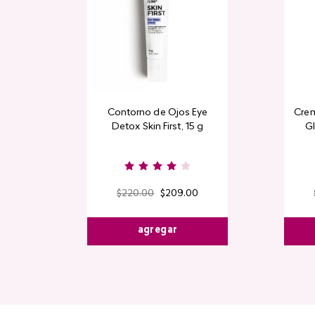
Contorno de Ojos Eye
Crem
Detox Skin First, 15 g
Gl
$
220
.
00
$
209
.
00
agregar