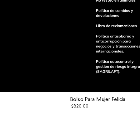
No testeo en animales
Política de cambios y
devoluciones
Libro de reclamaciones
Política antisoborno y
anticorrupción para
enviar comentario
negocios y transaccione
internacionales.
Política autocontrol y
gestión de riesgo integra
(SAGRILAFT).
Bolso Para Mujer Felicia
Pagos 100%
Entregas a tod
$
820
.
00
seguros
el país
Operamos con