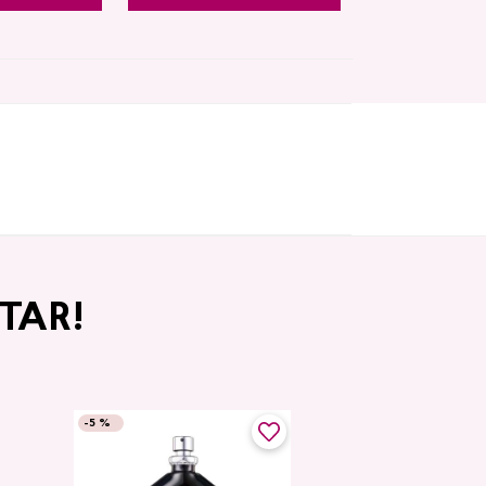
TAR!
-
5 %