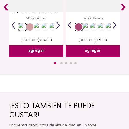
Glitter para Ojos Gel Eye
Creamy Lip Balm Cyplay
Pigment Shimmer Studio
Look
Malva Shimmer
Fuchsia Creamy
$
280
.
00
$
266
.
00
$
180
.
00
$
171
.
00
agregar
agregar
¡ESTO TAMBIÉN TE PUEDE
GUSTAR!
Encuentra productos de alta calidad en Cyzone