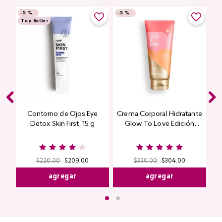
-
5 %
-
5 %
Top Seller
Contorno de Ojos Eye
Crema Corporal Hidratante
Detox Skin First, 15 g
Glow To Love Edición
Limitada
$
220
.
00
$
209
.
00
$
320
.
00
$
304
.
00
agregar
agregar