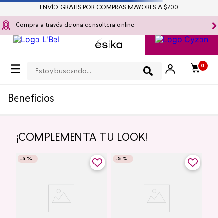
ENVÍO GRATIS POR COMPRAS MAYORES A $700
Compra a través de una consultora online
Estoy buscando...
OOPS!
No encontramos ningún resultado para
"
bolso-lucelia
"
¿Qué debo hacer?
Ir a página de inicio