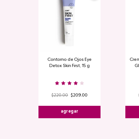
Contorno de Ojos Eye
Crem
Detox Skin First, 15 g
Gl
$
220
.
00
$
209
.
00
agregar