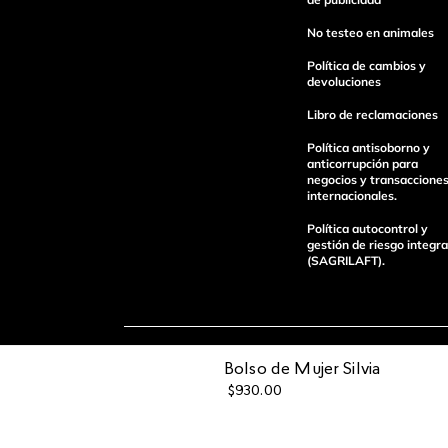
No testeo en animales
Política de cambios y
devoluciones
Libro de reclamaciones
Política antisoborno y
anticorrupción para
enviar comentario
negocios y transaccione
internacionales.
Política autocontrol y
gestión de riesgo integra
(SAGRILAFT).
Pagos 100%
Entregas a tod
Bolso de Mujer Silvia
seguros
el país
$
930
.
00
Operamos con