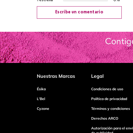
1 estrella
0%
Escribe un comentario
Agregar comentario
Título
Califica el producto de 1 a 5 estrellas
Nuestras Marcas
Legal
Tu nombre
Ésika
Condiciones de uso
L'Bel
Política de privacidad
Cyzone
Términos y condiciones
Dirección de email
Derechos ARCO
Autorización para el env
Escribe un comentario
de publicidad