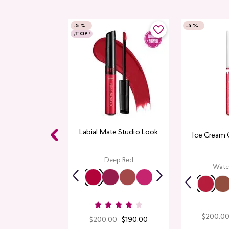
-
5 %
-
5 %
¡TOP!
Labial Mate Studio Look
e Pestañas
Ice Cream 
h Studio Look
Deep Red
ack
Wate
$
209
.
00
$
200
.
0
$
200
.
00
$
190
.
00