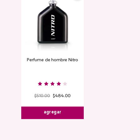
Perfume de hombre Nitro
Contorno de
Detox Skin Fi
$
510
.
00
$
484
.
00
$
220
.
00
$
agregar
agre