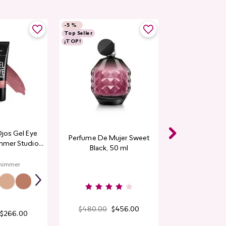
-
5 %
Top Seller
¡TOP!
Ojos Gel Eye
Perfume De Mujer Sweet
mmer Studio
Black, 50 ml
ok
himmer
$
480
.
00
$
456
.
00
$
266
.
00