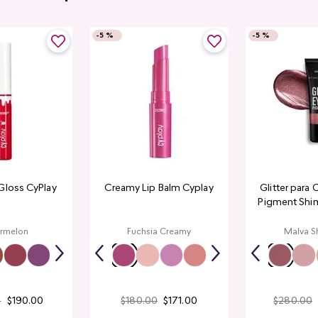
-
5 %
-
5 %
Gloss CyPlay
Creamy Lip Balm Cyplay
Glitter para 
Pigment Shi
Lo
rmelon
Fuchsia Creamy
Malva S
0
$
190
.
00
$
180
.
00
$
171
.
00
$
280
.
00