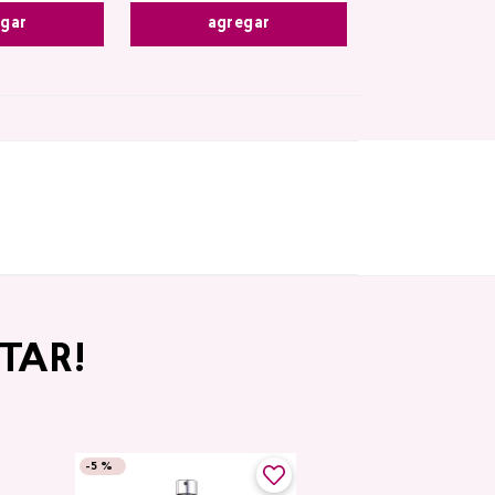
agregar
egar
TAR!
-
5 %
-
5 %
Top Seller