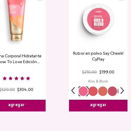
Rubor en polvo Say Cheek!
a Corporal Hidratante
CyPlay
ow To Love Edición
Limitada
$
210
.
00
$
199
.
00
Kiss & Blush
$
320
.
00
$
304
.
00
agregar
agregar