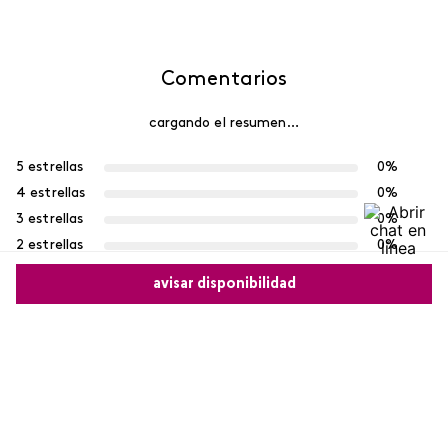
Comentarios
cargando el resumen…
5 estrellas
0%
4 estrellas
0%
3 estrellas
0%
2 estrellas
0%
1 estrella
0%
avisar disponibilidad
Escribe un comentario
Comparte este producto
Más reciente
Agregar comentario
Copiar link
Whatsapp
Facebook
Más
Cargando comentarios…
Título