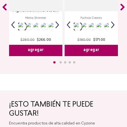
Glitter para Ojos Gel Eye
Creamy Lip Balm Cyplay
Pigment Shimmer Studio
Look
Malva Shimmer
Fuchsia Creamy
$
280
.
00
$
266
.
00
$
180
.
00
$
171
.
00
agregar
agregar
¡ESTO TAMBIÉN TE PUEDE
GUSTAR!
Encuentra productos de alta calidad en Cyzone