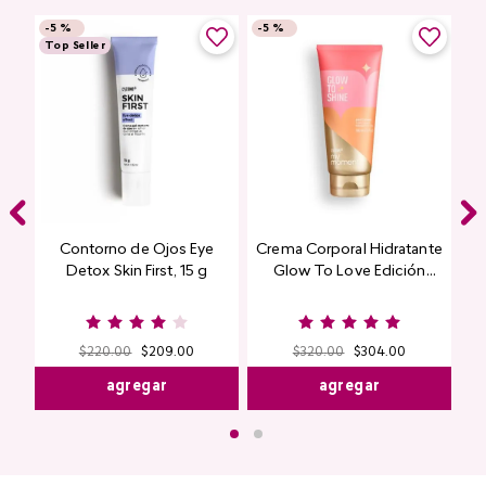
-
5 %
-
5 %
Top Seller
Contorno de Ojos Eye
Crema Corporal Hidratante
Detox Skin First, 15 g
Glow To Love Edición
Limitada
$
220
.
00
$
209
.
00
$
320
.
00
$
304
.
00
agregar
agregar